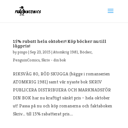
15% rabatt hela oktober! Köp böcker nu till
lågpris!
by
pingo
|
Sep 23, 2015
|
Atomkrig 1981
,
Böcker
,
PenguinComics
,
Skriv - din bok
RIKSVÄG 80, RÖD SKUGGA (bägge i romanserien
ATOMKRIG 1981) samt vår nyaste bok SKRIV
PUBLICERA DISTRIBUERA OCH MARKNADSFÖR
DIN BOK har nu kraftigt sänkt pris – hela oktober
ut! Passa på nu och köp romanerna och faktaboken
Skriv… till 15% rabatterat pris....