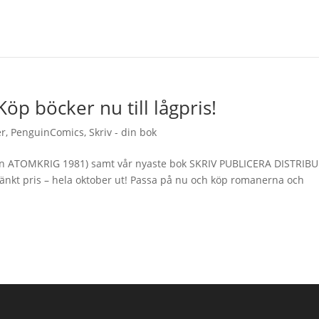
öp böcker nu till lågpris!
er
,
PenguinComics
,
Skriv - din bok
n ATOMKRIG 1981) samt vår nyaste bok SKRIV PUBLICERA DISTRIB
kt pris – hela oktober ut! Passa på nu och köp romanerna och