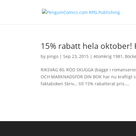
15% rabatt hela oktober! K
by
pingo
|
Sep 23, 2015
|
Atomkrig 1981
,
Böck
RIKSVÄG 80, RÖD SKUGGA (bägge i romanserie
OCH MARKNADSFÖR DIN BOK har nu kraftigt sän
faktaboken Skriv… till 15% rabatterat pris....