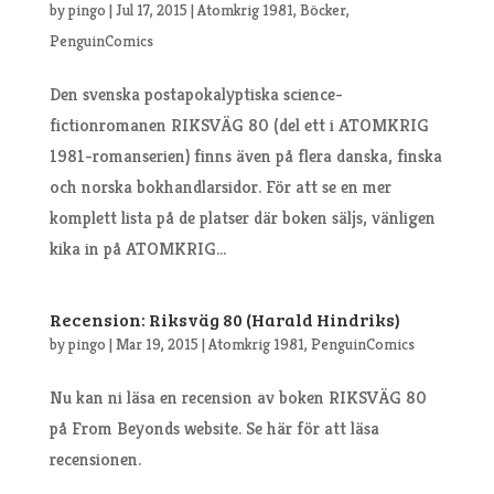
by
pingo
|
Jul 17, 2015
|
Atomkrig 1981
,
Böcker
,
PenguinComics
Den svenska postapokalyptiska science-
fictionromanen RIKSVÄG 80 (del ett i ATOMKRIG
1981-romanserien) finns även på flera danska, finska
och norska bokhandlarsidor. För att se en mer
komplett lista på de platser där boken säljs, vänligen
kika in på ATOMKRIG...
Recension: Riksväg 80 (Harald Hindriks)
by
pingo
|
Mar 19, 2015
|
Atomkrig 1981
,
PenguinComics
Nu kan ni läsa en recension av boken RIKSVÄG 80
på From Beyonds website. Se här för att läsa
recensionen.