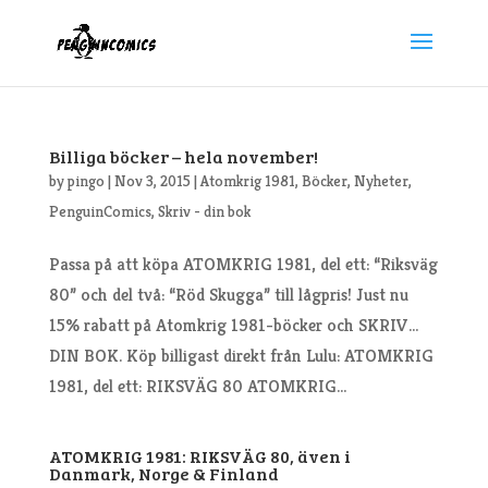
Billiga böcker – hela november!
by
pingo
|
Nov 3, 2015
|
Atomkrig 1981
,
Böcker
,
Nyheter
,
PenguinComics
,
Skriv - din bok
Passa på att köpa ATOMKRIG 1981, del ett: “Riksväg
80” och del två: “Röd Skugga” till lågpris! Just nu
15% rabatt på Atomkrig 1981-böcker och SKRIV…
DIN BOK. Köp billigast direkt från Lulu: ATOMKRIG
1981, del ett: RIKSVÄG 80 ATOMKRIG...
ATOMKRIG 1981: RIKSVÄG 80, även i
Danmark, Norge & Finland