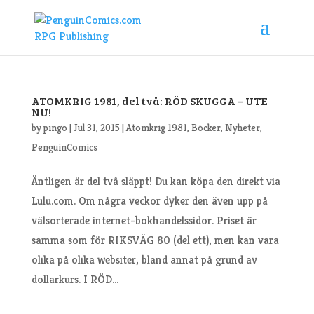
ATOMKRIG 1981, del två: RÖD SKUGGA – UTE
NU!
by
pingo
|
Jul 31, 2015
|
Atomkrig 1981
,
Böcker
,
Nyheter
,
PenguinComics
Äntligen är del två släppt! Du kan köpa den direkt via
Lulu.com. Om några veckor dyker den även upp på
välsorterade internet-bokhandelssidor. Priset är
samma som för RIKSVÄG 80 (del ett), men kan vara
olika på olika websiter, bland annat på grund av
dollarkurs. I RÖD...