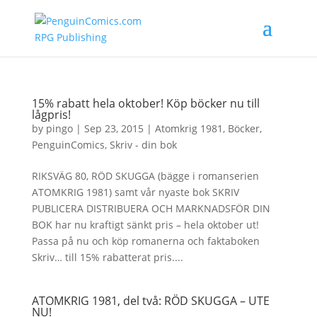
15% rabatt hela oktober! Köp böcker nu till
lågpris!
by
pingo
|
Sep 23, 2015
|
Atomkrig 1981
,
Böcker
,
PenguinComics
,
Skriv - din bok
RIKSVÄG 80, RÖD SKUGGA (bägge i romanserien
ATOMKRIG 1981) samt vår nyaste bok SKRIV
PUBLICERA DISTRIBUERA OCH MARKNADSFÖR DIN
BOK har nu kraftigt sänkt pris – hela oktober ut!
Passa på nu och köp romanerna och faktaboken
Skriv… till 15% rabatterat pris....
ATOMKRIG 1981, del två: RÖD SKUGGA – UTE
NU!