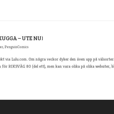
SKUGGA – UTE NU!
er
,
PenguinComics
rekt via Lulu.com. Om några veckor dyker den även upp på välsorte
 för RIKSVÄG 80 (del ett), men kan vara olika på olika websiter, b