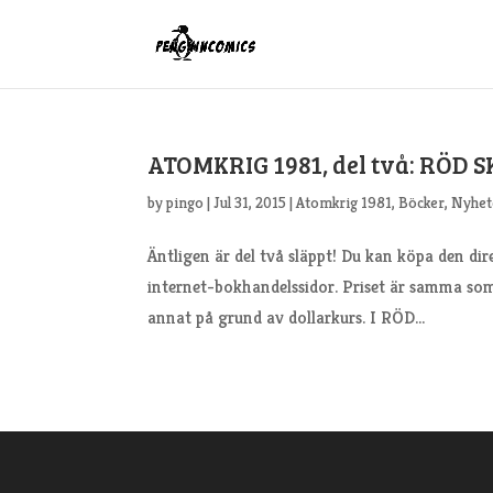
ATOMKRIG 1981, del två: RÖD 
by
pingo
|
Jul 31, 2015
|
Atomkrig 1981
,
Böcker
,
Nyhet
Äntligen är del två släppt! Du kan köpa den di
internet-bokhandelssidor. Priset är samma som
annat på grund av dollarkurs. I RÖD...